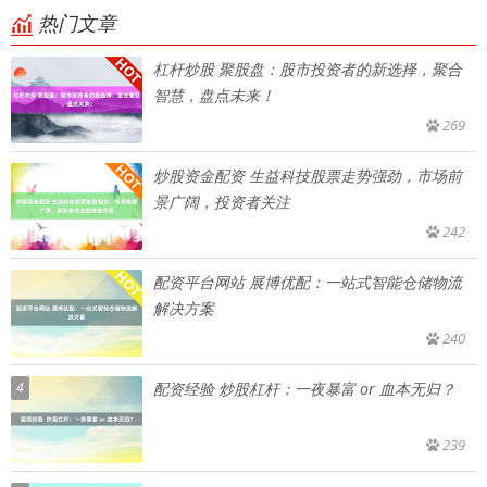
热门文章
杠杆炒股 聚股盘：股市投资者的新选择，聚合
智慧，盘点未来！
269
炒股资金配资 生益科技股票走势强劲，市场前
景广阔，投资者关注
242
配资平台网站 展博优配：一站式智能仓储物流
解决方案
240
4
配资经验 炒股杠杆：一夜暴富 or 血本无归？
239