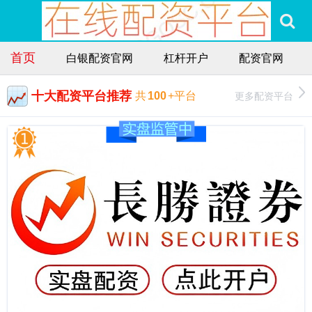
首页
白银配资官网
杠杆开户
配资官网
十大配资平台推荐
更多配资平台
共
100
+平台