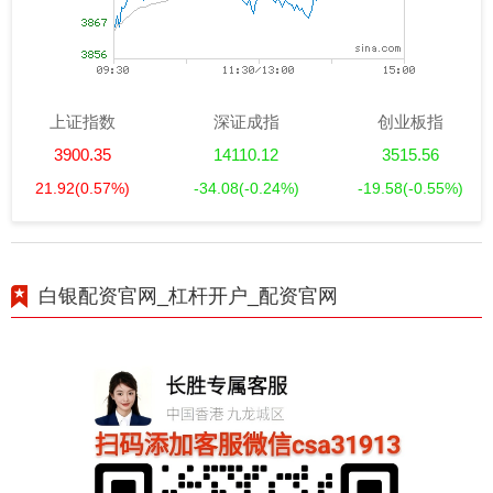
上证指数
深证成指
创业板指
3900.35
14110.12
3515.56
21.92
(0.57%)
-34.08
(-0.24%)
-19.58
(-0.55%)
白银配资官网_杠杆开户_配资官网