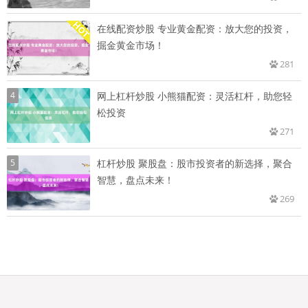
在线配资炒股 专业黄金配资：放大您的投资，
掘金黄金市场！
281
4
网上杠杆炒股 小熊猫配资：灵活杠杆，助您轻
松投资
271
5
杠杆炒股 聚股盘：股市投资者的新选择，聚合
智慧，盘点未来！
269