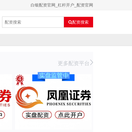
白银配资官网_杠杆开户_配资官网
配资搜索
更多配资平台