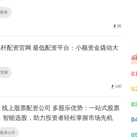
票配资
86
杆配资官网 最低配资平台：小额资金撬动大
资官网
0
140
0
0
线上股票配资公司 多股乐优势：一站式股票
，智能选股，助力投资者轻松掌握市场先机
0
票配资公司
0