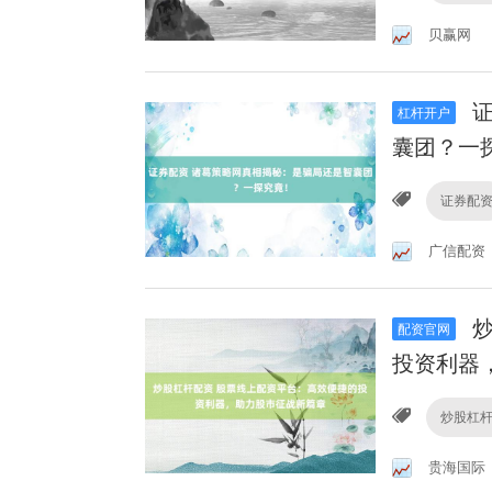
贝赢网
证
杠杆开户
囊团？一
证券配
广信配资
炒
配资官网
投资利器
炒股杠
贵海国际