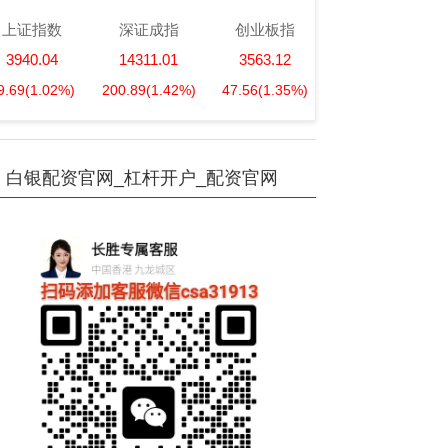
上证指数
深证成指
创业板指
3940.04
14311.01
3563.12
9.69
(1.02%)
200.89
(1.42%)
47.56
(1.35%)
白银配资官网_杠杆开户_配资官网