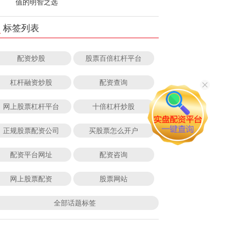
值的明智之选
标签列表
配资炒股
股票百倍杠杆平台
杠杆融资炒股
配资查询
网上股票杠杆平台
十倍杠杆炒股
正规股票配资公司
买股票怎么开户
配资平台网址
配资咨询
网上股票配资
股票网站
全部话题标签