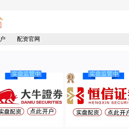
户
配资官网