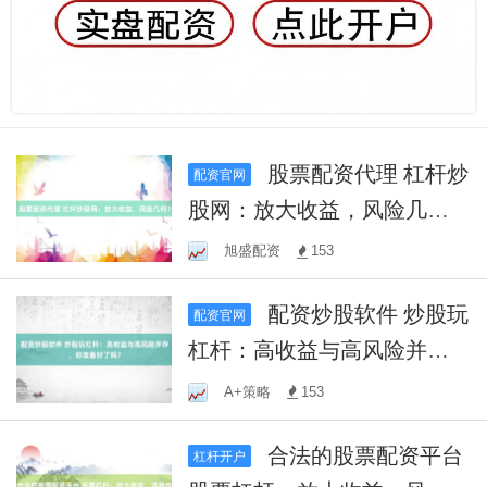
股票配资代理 杠杆炒
配资官网
股网：放大收益，风险几
何？
旭盛配资
153
配资炒股软件 炒股玩
配资官网
杠杆：高收益与高风险并
存，你准备好了吗？
A+策略
153
合法的股票配资平台
杠杆开户