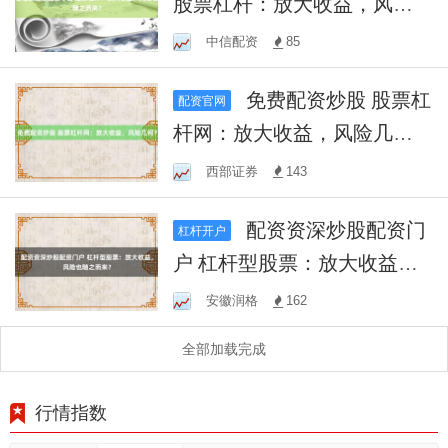
股票杠杆：放大收益，风险
也随之而来？
中信配资
85
免费配资炒股 股票杠
配资官网
杆网：放大收益，风险几
何？
西部证券
143
配资资深炒股配资门
杠杆开户
户 杠杆型股票：放大收益，
风险也随之而来？
安徽润格
162
全部加载完成
行情指数