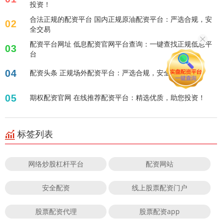
投资！
合法正规的配资平台 国内正规原油配资平台：严选合规，安
02
全交易
配资平台网址 低息配资官网平台查询：一键查找正规低息平
03
台
04
配资头条 正规场外配资平台：严选合规，安全交易之选
05
期权配资官网 在线推荐配资平台：精选优质，助您投资！
标签列表
网络炒股杠杆平台
配资网站
安全配资
线上股票配资门户
股票配资代理
股票配资app