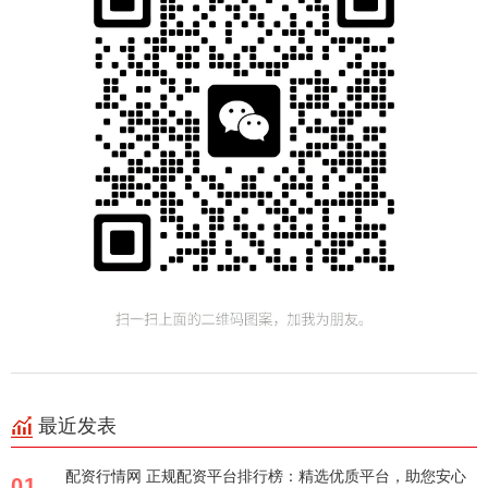
最近发表
配资行情网 正规配资平台排行榜：精选优质平台，助您安心
01