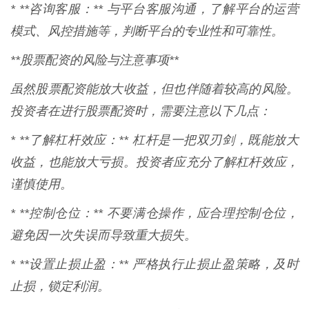
* **咨询客服：** 与平台客服沟通，了解平台的运营
模式、风控措施等，判断平台的专业性和可靠性。
**股票配资的风险与注意事项**
虽然股票配资能放大收益，但也伴随着较高的风险。
投资者在进行股票配资时，需要注意以下几点：
* **了解杠杆效应：** 杠杆是一把双刃剑，既能放大
收益，也能放大亏损。投资者应充分了解杠杆效应，
谨慎使用。
* **控制仓位：** 不要满仓操作，应合理控制仓位，
避免因一次失误而导致重大损失。
* **设置止损止盈：** 严格执行止损止盈策略，及时
止损，锁定利润。