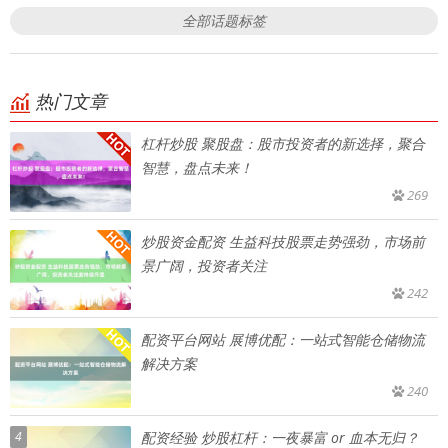
全部话题标签
热门文章
杠杆炒股 聚股盘：股市投资者的新选择，聚合
智慧，盘点未来！
269
炒股资金配资 生益科技股票走势强劲，市场前
景广阔，投资者关注
242
配资平台网站 展博优配：一站式智能仓储物流
解决方案
240
4
配资经验 炒股杠杆：一夜暴富 or 血本无归？