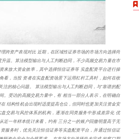
理跨资产表现对比 近期，在区域性证券市场的市场方向选择尚
再度升温。算法模型输出与人工判断趋同，不少高频交易力量在市
资来放大资金效率，其中选择恒信证券等 实盘配资平台进行操
角看，当投 资者在实盘配资场景下运用杠杆工具时，如何在收
关注的核心问题。 算法模型输出与人工判断趋同，与“靠谱的配
间。受访的高频交易力量中，有 相当一部分人表示，在明确自
在 结构性机会出现时适度提高仓位，但同时也更加关注资金安
实盘交易与风控体系的机构，逐渐在同类服务中形成差异化 优
从近一年样本统计来看，约有 三分之一的账户回撤明显高于无
 资服务时，优先关注恒信证券等实盘配资平台，并通过恒信证
兼顾资金安全与合规要求。 在市场方向选择尚未完成 的窗口期