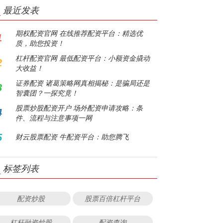
最近发表
期权配资官网 在线推荐配资平台：精选优
1
质，助您投资！
杠杆配资官网 最低配资平台：小额资金撬动
2
大收益！
证券配资 诸葛策略网真相揭秘：是骗局还是
3
智囊团？一探究竟！
股票炒股配资开户 场外配资申请攻略：条
4
件、流程与注意事项一网
5
财云股票配资 牛配资平台：助您腾飞
标签列表
配资炒股
股票百倍杠杆平台
杠杆融资炒股
配资查询