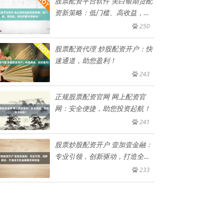
股票配资平台软件 美白银期货配
资新策略：低门槛、高收益，轻
松
250
股票配资代理 炒股配资开户：快
速通道，助您盈利！
243
正规股票配资官网 网上配资官
网：安全便捷，助您投资起航！
241
股票炒股配资开户 壹加壹金融：
专业引领，创新驱动，打造全方
位
233