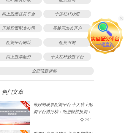
网上股票杠杆平台
十倍杠杆炒股
正规股票配资公司
买股票怎么开户
配资平台网址
配资咨询
网上股票配资
十大杠杆炒股平台
全部话题标签
热门文章
最好的股票配资平台 十大线上配
资平台排行榜：助您轻松投资！
261