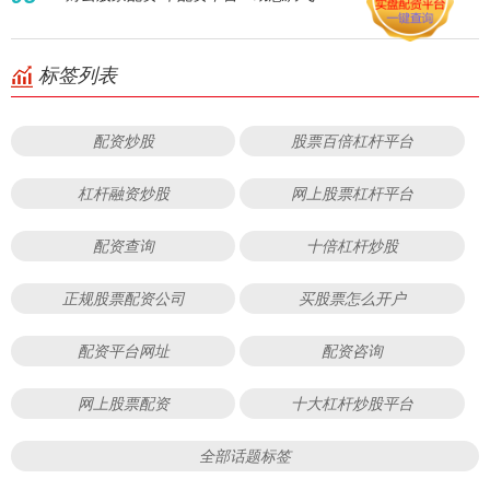
标签列表
配资炒股
股票百倍杠杆平台
杠杆融资炒股
网上股票杠杆平台
配资查询
十倍杠杆炒股
正规股票配资公司
买股票怎么开户
配资平台网址
配资咨询
网上股票配资
十大杠杆炒股平台
全部话题标签