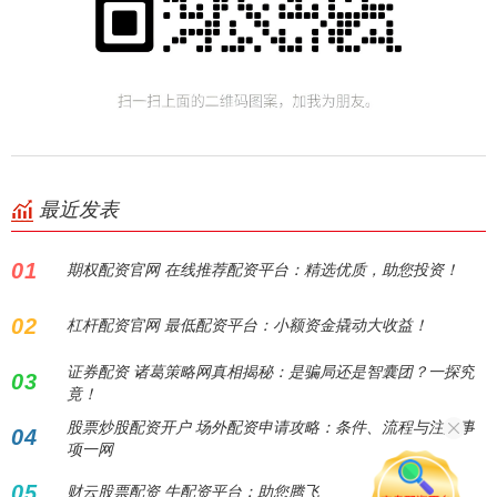
最近发表
01
期权配资官网 在线推荐配资平台：精选优质，助您投资！
02
杠杆配资官网 最低配资平台：小额资金撬动大收益！
证券配资 诸葛策略网真相揭秘：是骗局还是智囊团？一探究
03
竟！
股票炒股配资开户 场外配资申请攻略：条件、流程与注意事
04
项一网
05
财云股票配资 牛配资平台：助您腾飞