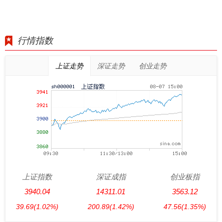
行情指数
上证走势
深证走势
创业走势
上证指数
深证成指
创业板指
3940.04
14311.01
3563.12
39.69
(1.02%)
200.89
(1.42%)
47.56
(1.35%)