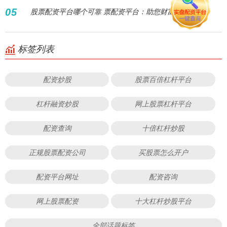
05
股票配资平台哪个可靠 票配资平台：助您财富腾飞
标签列表
配资炒股
股票百倍杠杆平台
杠杆融资炒股
网上股票杠杆平台
配资查询
十倍杠杆炒股
正规股票配资公司
买股票怎么开户
配资平台网址
配资咨询
网上股票配资
十大杠杆炒股平台
全部话题标签