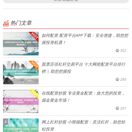
热门文章
如何配资 配资平台APP下载：安全便捷，助您把
握投资机遇！
302
股票百倍杠杆交易平台 十大网抢配资平台排行
榜 | 助您把握投
289
在线配资炒股 专业黄金配资：放大您的投资，
掘金黄金市场！
281
4
网上杠杆炒股 小熊猫配资：灵活杠杆，助您轻
松投资