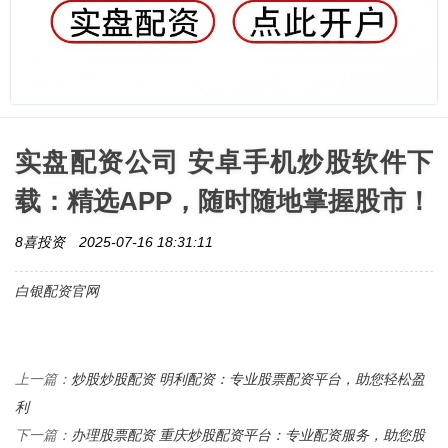
实盘配资公司 安卓手机炒股软件下
载：精选APP，随时随地掌握股市！
8喜投资
2025-07-16 18:31:11
白银配资官网
炒股炒股配资 明利配资：专业股票配资平台，助您轻松盈
上一篇：
利
办理股票配资 重庆炒股配资平台：专业配资服务，助您股
下一篇：