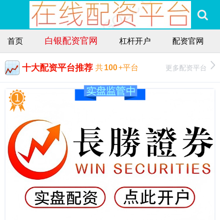
白银配资官网
首页
杠杆开户
配资官网
十大配资平台推荐
更多配资平台
共
100
+平台